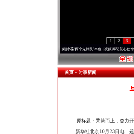
1
2
3
周年 深刻改变雪域高原..
·[视频]
永葆“两个先锋队”本色
·[视频]
牢记初心使命 奋进复兴
首页
»
时事新闻
原标题：乘势而上，奋力开创
新华社北京10月23日电 题