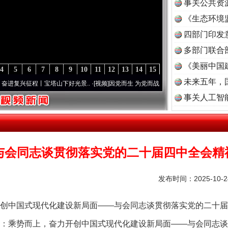
事关公共资
《生态环境
读
四部门印发
多部门联合
《美丽中国
4
5
6
7
8
9
10
11
12
13
14
15
未来五年，
征程丨宝塔山下好光景..
·[视频]
因党而生 为党而战——百年“纪”事⑧加强纪律..
·[视频]
事关人工智
与会同志谈贯彻落实党的二十届四中全会精
发布时间：2025-10-
中国式现代化建设新局面——与会同志谈贯彻落实党的二十届
：乘势而上，奋力开创中国式现代化建设新局面——与会同志谈