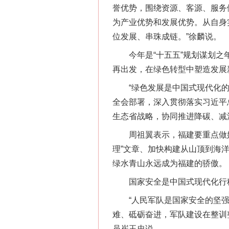
誉优势，围绕资源、客源、服务
为产业优势和发展优势。从自身
位发展、串珠成链。”徐麟说。
今年是“十五五”规划谋划之年
再出发，在绿色转型中塑造发展
“绿色发展是中国式现代化的
全会部署，深入贯彻落实习近平
生态省战略，协同推进降碳、减
周祖翼表示，福建要重点做好三
理”文章、加快构建从山顶到海
绿水青山永远成为福建的骄傲。
国家安全是中国式现代化行稳
“人民军队是国家安全的坚强
网上购药对药下症？
难、砥砺奋进，军队建设在整训
员崔玉忠说。