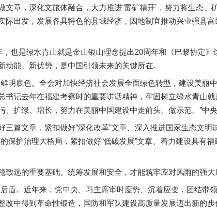
做文章，深化文旅体融合，大力推进‘富矿精开’，努力将生态、
实际出发，发展各具特色的县域经济，因地制宜推动兴业强县富
，也是绿水青山就是金山银山理念提出20周年和《巴黎协定》达
新动能、新优势，是中国引领未来的关键所在。
鲜明底色。全会对加快经济社会发展全面绿色转型，建设美丽中
总书记去年在福建考察时的重要讲话精神，牢固树立绿水青山就
污、扩绿、增长，努力在美丽中国建设中走前头、做示范。”中
篇文章，紧扣做好“深化改革”文章、深入推进国家生态文明试
洋的保护治理大格局，紧扣做好“低碳发展”文章、着力建设具有
致远的重要基础。统筹发展和安全，才能筑牢应对风雨的强大
后盾。近年来，党中央、习主席审时度势、沉着应变，团结带领
整改中得到革命性锻造，国防和军队建设高质量发展迈出新的步
茶叶“炒上天”