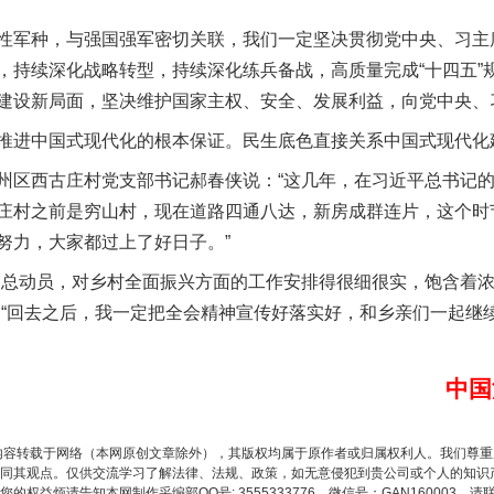
军种，与强国强军密切关联，我们一定坚决贯彻党中央、习主
，持续深化战略转型，持续深化练兵备战，高质量完成“十四五”
建设新局面，坚决维护国家主权、安全、发展利益，向党中央、
进中国式现代化的根本保证。民生底色直接关系中国式现代化
区西古庄村党支部书记郝春侠说：“这几年，在习近平总书记的
庄村之前是穷山村，现在道路四通八达，新房成群连片，这个时
努力，大家都过上了好日子。”
谢谢有你温暖了四季
总动员，对乡村全面振兴方面的工作安排得很细很实，饱含着浓
，“回去之后，我一定把全会精神宣传好落实好，和乡亲们一起继
中国
内容转载于网络（本网原创文章除外），其版权均属于原作者或归属权利人。我们尊
同其观点。仅供交流学习了解法律、法规、政策，如无意侵犯到贵公司或个人的知识
权益烦请告知本网制作采编部QQ号: 3555333776，微信号：GAN160003，请