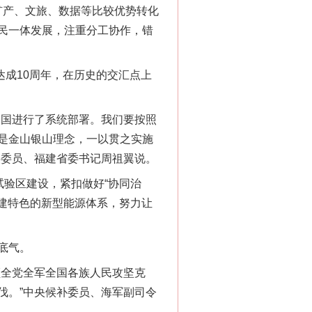
矿产、文旅、数据等比较优势转化
民一体发展，注重分工协作，错
成10周年，在历史的交汇点上
国进行了系统部署。我们要按照
是金山银山理念，一以贯之实施
央委员、福建省委书记周祖翼说。
验区建设，紧扣做好“协同治
福建特色的新型能源体系，努力让
底气。
全党全军全国各族人民攻坚克
“神药”背后的真相
伐。”中央候补委员、海军副司令