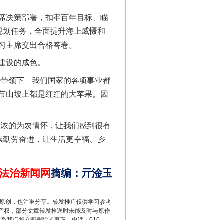
席决策部署，扣牢百年目标、瞄
规划任务，全面提升海上威慑和
习主席交出合格答卷。
建设的成色。
带领下，我们国家的各项事业都
节山坡上都是红红的大苹果。因
法官巧妙执行解纠纷
浓的为农情怀，让我们感到很有
续勤劳奋进，让生活更幸福、乡
法治新闻网
摘编
：
亓淦玉
重原创，也注重分享。转发推广仅供学习参考
产权，部分文章转发推送时未能及时与原作
联系我们将立即删除或更正。电话：010-