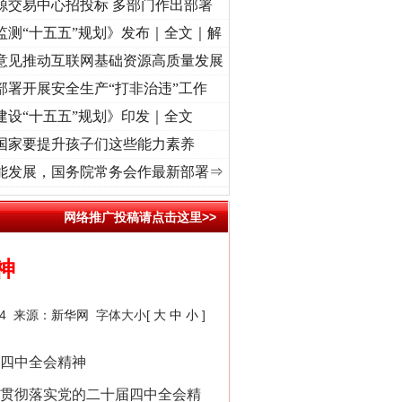
源交易中心招投标 多部门作出部署
监测“十五五”规划》发布｜全文｜解
意见推动互联网基础资源高质量发展
部署开展安全生产“打非治违”工作
建设“十五五”规划》印发｜全文
国家要提升孩子们这些能力素养
牢记初心使命 奋进复兴征程丨“转折之城”激荡..
·[视频]
牢记初心使命 奋进复兴征程丨红船
能发展，国务院常务会作最新部署⇒
网络推广投稿请点击这里>>
神
24 来源：
新华网
字体大小[
大
中
小
]
四中全会精神
贯彻落实党的二十届四中全会精