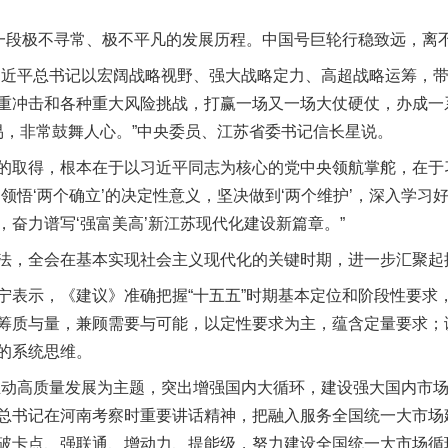
段极不寻常、极不平凡的发展历程。中国号巨轮行稳致远，离
近平总书记以宏阔战略视野、强大战略定力、高超战略运筹，带
重冲击和各种重大风险挑战，打赢一场又一场大仗硬仗，办成一
易，非常鼓舞人心。”中央委员、江苏省委书记信长星说。
取得，根本在于以习近平同志为核心的党中央领航掌舵，在于
领悟‘两个确立’的决定性意义，坚决做到‘两个维护’，深入学习
奋力谱写‘强富美高’新江苏现代化建设新篇章。”
，全会在基本实现社会主义现代化的关键时期，进一步汇聚起
示，《建议》准确把握“十五五”时期基本定位和阶段性要求
筹质与量，兼顾需要与可能，以定性要求为主，蕴含定量要求；
的系统思维。
动高质量发展为主题，突出增强国内大循环，建设强大国内市场
总书记在河南考察时重要讲话精神，把融入服务全国统一大市场
破卡点、强联通、增动力、提能级，努力建设全国统一大市场循