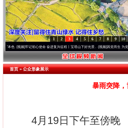
1
2
3
4
5
6
7
8
9
10
初心使命 奋进复兴征程丨宝塔山下好光景..
·[视频]
因党而生 为党而战——百年“纪”事⑧
首页
»
公众形象展示
暴雨突降，
4月19日下午至傍晚