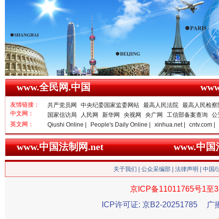
一枚“钉子”竟然扎入要害部门
www.全民网.中国
ww
友情链接：
共产党员网
中央纪委国家监委网站
最高人民法院
最高人民检察
中文网：
国家信访局
人民网
新华网
央视网
央广网
工信部备案查询
公
英文网：
Qiushi Online |
People's Daily Online |
xinhua.net |
cntv.com |
www.中国法制网.net
www.中
雄关漫道展新颜
“
关于我们
|
公众采编部
|
法律声明
| 中国
京ICP备11011765号1至3
ICP许可证: 京B2-20251785
广