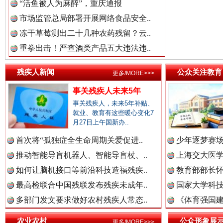
“活鱼被人为麻醉”，重庆通报
中国参政网.中
市场监管总局部署开展网络食品安全..
冻干草莓测出二十几种农药残留？云..
重拳出击！严查酒类产品五大违法违..
残疾人新闻
公众关注教育
更多/MORE>>>
红船起航处 潮起向未来
广州首
事关残疾人未来5年
事关残疾人，未来5年补贴、
就业、教育有这些暖心变化7
月27日上午国新办..
首次将“孤独症全生命周期关爱促进..
少年逐梦赛场
推动智能导盲机器人、智能导盲杖、..
上海交大医
如何让脑机接口等前沿科技造福残疾..
教育部部长怀
最高检联合中国残联发布残疾未成年..
国家大学科技
多部门发文要求做好农村残疾人常态..
《体育强国建
三年瞒报超千万 隐匿收入偷税被查处..
农业农村
公众形象展
更多/MORE>>>