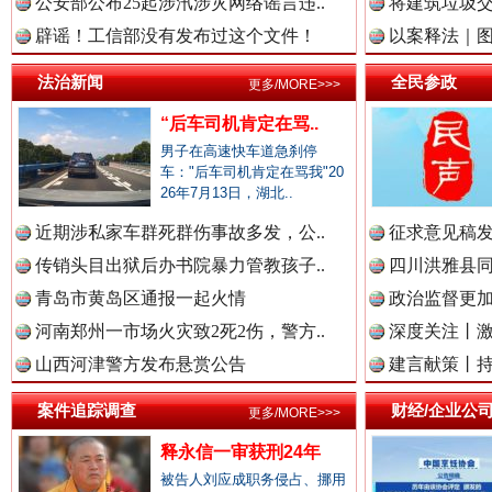
中国农业新闻网.
公安部公布25起涉汛涉灾网络谣言违..
将建筑垃圾
辟谣！工信部没有发布过这个文件！
以案释法｜图“
法治新闻
全民参政
更多/MORE>>>
一枚“钉子”竟然扎入要害部门
中国视频新闻网.
“后车司机肯定在骂..
男子在高速快车道急刹停
车："后车司机肯定在骂我"20
26年7月13日，湖北..
中国廉政法纪网.
近期涉私家车群死群伤事故多发，公..
征求意见稿发
传销头目出狱后办书院暴力管教孩子..
四川洪雅县同
青岛市黄岛区通报一起火情
政治监督更
中国律师在线.中
河南郑州一市场火灾致2死2伤，警方..
深度关注丨
山西河津警方发布悬赏公告
建言献策丨持
雄关漫道展新颜
“
案件追踪调查
财经/企业公
中国参政网.中
更多/MORE>>>
释永信一审获刑24年
被告人刘应成职务侵占、挪用