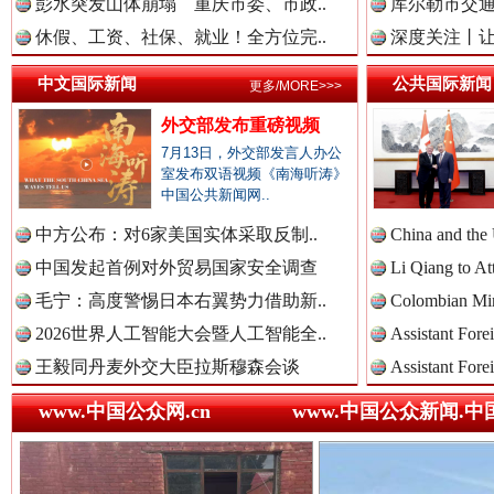
彭水突发山体崩塌 重庆市委、市政..
库尔勒市交通
休假、工资、社保、就业！全方位完..
深度关注丨让
中国法治新闻网.
中文国际新闻
公共国际新闻
更多/MORE>>>
外交部发布重磅视频
7月13日，外交部发言人办公
中国法院新闻网.
室发布双语视频《南海听涛》
中国公共新闻网..
中方公布：对6家美国实体采取反制..
China and the
中国检察新闻网.
中国发起首例对外贸易国家安全调查
Li Qiang to At
巳巳如意，开工大吉！
三轮上
毛宁：高度警惕日本右翼势力借助新..
Colombian Mini
2026世界人工智能大会暨人工智能全..
Assistant Fore
王毅同丹麦外交大臣拉斯穆森会谈
Assistant Fore
中国医药新闻网.
www.中国公众网.cn
www.中国公众新闻.中
中国企业新闻网.