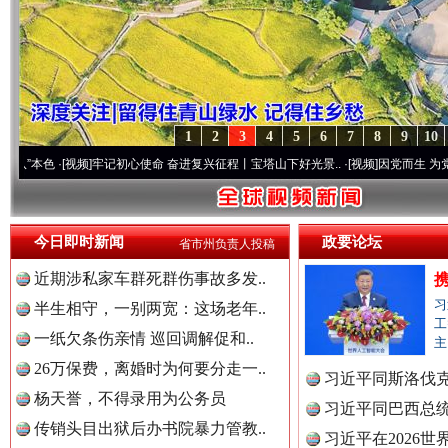
1
2
3
4
5
6
7
8
9
10
视频]
牢记初心使命 奋进复兴征程丨宝塔山下好光景..
·[视频]
因党而生 为党而战——百年
今日即时新闻
政要论坛
省市州负责人投稿
近期涉私家车群死群伤事故多发..
习
半生相守，一别两宽：这场老年..
工
一纸欠条伤亲情 巡回调解促和..
主
26万保费，离婚时为何要分走一..
习近平同斯洛伐
杨天誉，不得录用为公务员
习近平同巴西总
传销头目出狱后办书院暴力管教..
习近平在2026