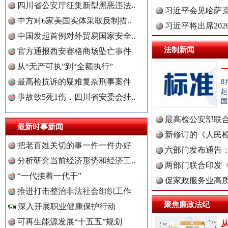
四川省公安厅征集新型黑恶违法..
理高级..
习近平会见哈萨
中方对6家美国实体采取反制措..
习近平将出席20
中国发起首例对外贸易国家安全..
球治理..
法制新闻
官方通报西安赛格商场坠亡事件
“后车司机肯定在骂我”
全民健身
从“无产可执”到“全额执行”
最高检抗诉的疑难复杂刑事案件
8
起
事故致5死1伤，四川省安委会挂..
国
最高检公安部联
最新时事新闻
周岁未..
新修订的《人民
把老百姓关切的事一件一件办好
布
六部门发布通告
分析研究当前经济形势和经济工..
两部门联合印发
“一代接着一代干”
定》
促家政服务业高质
推进打击整治非法社会组织工作
世界屋脊 天路回响
永
中国全民新闻网.
聚焦廉政法纪
深入开展职业健康保护行动
可再生能源发展“十五五”规划