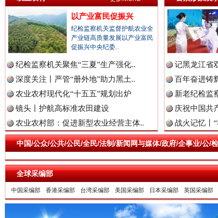
以产业富民促振兴
纪检监察机关监督护航农业全
产业链高质量发展以产业富民
促振兴中央纪委..
纪检监察机关聚焦“三夏”生产强化..
记黑龙江省双
深度关注丨严管“册外地”助力黑土..
百年奋进铸辉
农业农村现代化“十五五”规划出炉
新老纪检监察
镜头丨护航高标准农田建设
庆祝中国共产
祁连巍巍树丰碑
高回报
农业农村部：促进新型农业经营主体..
战火记忆丨“
中国/公众/公共/公民/全民/法制/新闻网与媒体/政府/企事业/
全球采编部
中国采编部
香港采编部
台湾采编部
美国采编部
日本采编部
英国采编部