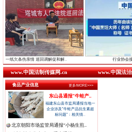
“后车司机肯定在骂我”
全民健身
中国农业新闻网.
中国视频新闻网.
情 巡回调解促和解..
行业协会接连发公告
www.中国法制传媒网.cn
www.中国法治
中国廉政法纪网.
食品产业信息
更多/MORE>>>
东山县通报“牛蛙产..
世界屋脊 天路回响
永
福建东山县市监局通报当地一
中国律师在线.中
企业涉及"牛蛙产品抗生素超
标问题"：相关情..
北京朝阳市场监管局通报“小杨生煎..