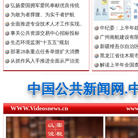
弘扬爱国拥军爱民奉献优良传统
"
反
中国公众新闻网.
为敢为者撑腰、为实干者护航
败
全面推进专业技术人才工作实现..
中纪委：上半年处
事关公共资源交易中心招标投标
广州南航建设有
中国公民新闻网.
生态环境监测“十五五”规划
新疆维吾尔自治
部署28条重点任务举措扩大消费
黑龙江省佳木斯
红船起航处 潮起向未来
广州首
从抓作风入手推进全面从严治党
解读上半年全国
中国公共新闻网.
数据
中国法制新闻网.
WWW.Videosnews.cn
ww
中国法治新闻网.