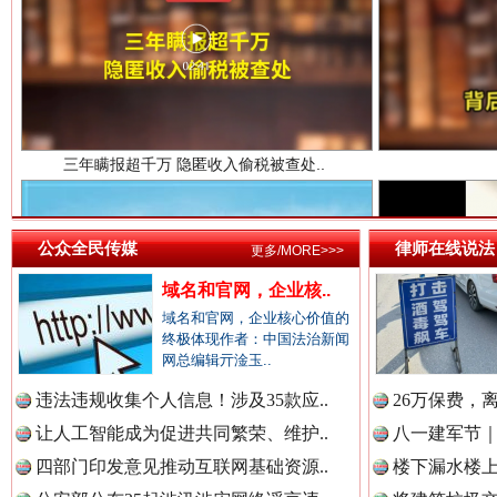
三年瞒报超千万 隐匿收入偷税被查处..
中国法院新闻网.
中国检察新闻网.
公众全民传媒
律师在线说法
更多/MORE>>>
中国医药新闻网.
域名和官网，企业核..
祁连巍巍树丰碑
高回报
域名和官网，企业核心价值的
终极体现作者：中国法治新闻
网总编辑亓淦玉..
中国企业新闻网.
违法违规收集个人信息！涉及35款应..
26万保费，
让人工智能成为促进共同繁荣、维护..
八一建军节｜
四部门印发意见推动互联网基础资源..
楼下漏水楼上