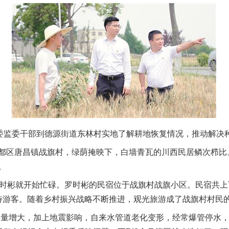
委监委干部到德源街道东林村实地了解耕地恢复情况，推动解决种
区唐昌镇战旗村，绿荫掩映下，白墙青瓦的川西民居鳞次栉比
。
茶叶“炒上天”
彬就开始忙碌。罗时彬的民宿位于战旗村战旗小区。民宿共上
待游客。随着乡村振兴战略不断推进，观光旅游成了战旗村村民
量增大，加上地震影响，自来水管道老化变形，经常爆管停水，