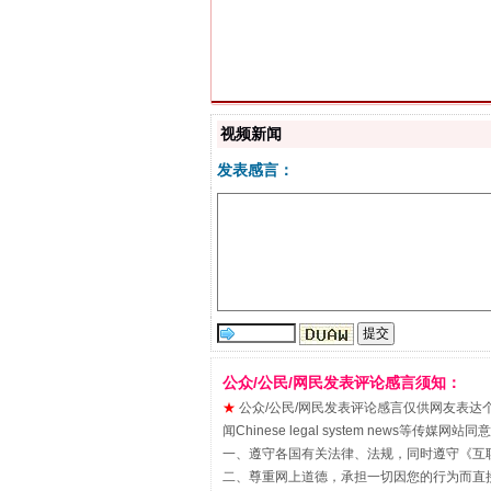
视频新闻
解纷+调解+退费，一次搞定
发表感言：
公众/公民/网民发表评论感言须知：
★
公众/公民/网民发表评论感言仅供网友表达个人看法
站台名比不上好声名
闻Chinese legal system new
一、遵守各国有关法律、法规，同时遵守《
互
二、尊重网上道德，承担一切因您的行为而直