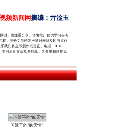
别拿“量子”当幌子
视频新闻网
摘编
：
亓淦玉
重原创，也注重分享。转发推广仅供学习参考
产权，部分文章转发推送时未能及时与原作
联系我们将立即删除或更正。电话：010-
2 1号。本网原创文章欢迎转载，为尊重和维护原
习近平的“航天情”