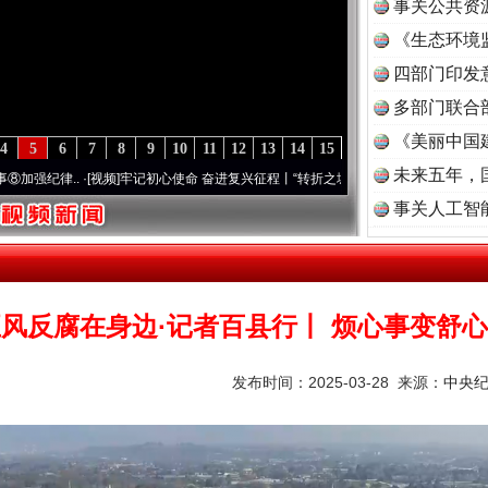
事关公共资
《生态环境
读
四部门印发
多部门联合
《美丽中国
4
5
6
7
8
9
10
11
12
13
14
15
未来五年，
..
·[视频]
牢记初心使命 奋进复兴征程丨“转折之城”激荡..
·[视频]
牢记初心使命 奋进复
事关人工智
风反腐在身边·记者百县行丨 烦心事变舒
发布时间：2025-03-28 来源：
中央