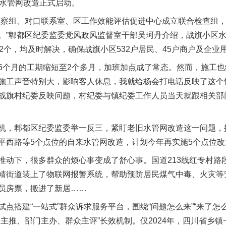
水管网改造正式启动。
察组、对口联系室、区工作效能评估促进中心成立联合检查组，
。”郫都区纪委监委党风政风监督室干部吴珂丹介绍，战旗小区
2个，均及时解决，确保战旗小区532户居民、45户商户及企业
月的工期缩短至2个多月，加班加点成了常态。然而，施工也给
施工声音特别大，影响客人休息，我就给杨会打电话反映了这个
战旗村纪委反映问题，村纪委与镇纪委工作人员当天就跟相关部
魏明亮严重违纪违法案透视
，郫都区纪委监委举一反三，紧盯老旧水管网改造这一问题，
平西路等5个点位的自来水管网改造，计划今年再实施5个点位改
下，很多群众的烦心事变成了舒心事。国道213线红专村路段装
靖街道装上了物联网报警系统，帮助预防居民煤气中毒、火灾等
员房票，搬进了新居……
建“一站式”群众诉求服务平台，围绕“问题怎么来”“来了怎么
主推、部门主办、群众主评”长效机制。仅2024年，四川省乡