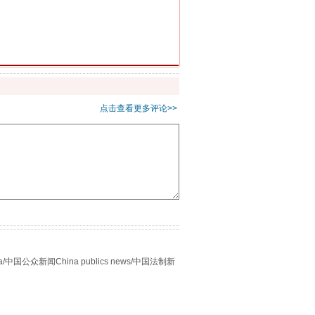
重拳出击！专项整治午间酒驾
点击查看更多评论>>
众新闻China publics news/中国法制新
“谁都不怕”的他落马了