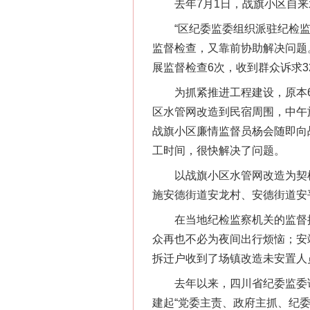
去年7月1日，战旗小区自来
“区纪委监委组织派驻纪检监
监督检查，又靠前协助解决问题
展监督检查6次，收到群众诉求3
为抓紧推进工程建设，原本6个
区水管网改造到民宿周围，中午
战旗小区廉情监督员杨会随即向
工时间，很快解决了问题。
习近平的博鳌关键词
以战旗小区水管网改造为契机
施安德街道安龙村、安德街道安
在当地纪检监察机关的监督推动
众再也不必为夜间出行烦恼；安
拆迁户收到了场镇改造未安置人
去年以来，四川省纪委监委试点搭
建起“党委主责、政府主抓、纪委