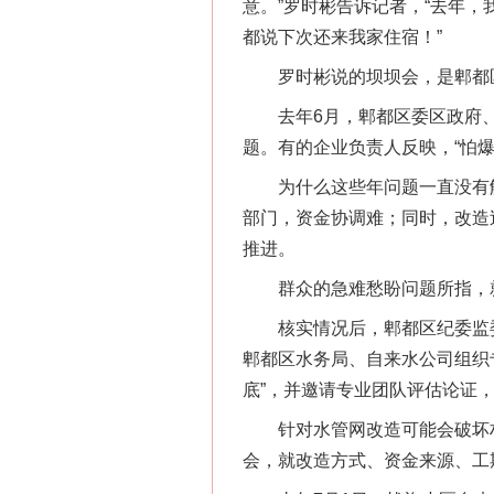
意。”罗时彬告诉记者，“去年
都说下次还来我家住宿！”
罗时彬说的坝坝会，是郫都区
去年6月，郫都区委区政府、
题。有的企业负责人反映，“怕
这是一记警钟！
为什么这些年问题一直没有解
部门，资金协调难；同时，改造
推进。
群众的急难愁盼问题所指，就
核实情况后，郫都区纪委监委
郫都区水务局、自来水公司组织
底”，并邀请专业团队评估论证
针对水管网改造可能会破坏村民
会，就改造方式、资金来源、工
在谋一域中谋全局