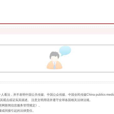
珠宝鉴定乱象
，并不表明中国公共传媒、中国公众传媒、中国全民传媒China publics media/中国公
s等传媒网站同意其观点或证实其描述。 注意文明用语并遵守全球各国相关法律法规。
走近一线检察官
联网新闻信息服务管理规定
》。
接或间接引起的法律责任。