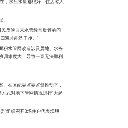
现在，水压水量都很好，住店客人
径。
民反映自来水管经常爆管的问
四遍才能洗干净。”
法官巧妙执行解纠纷
面积水管网改造涉及属地、水务
协调难度大，导致一直无法顺利
案。在区纪委监委监督推动下，
等方式对地下管网情况进行“大起
”组织召开3场住户代表坝坝
新中国诞生的见证