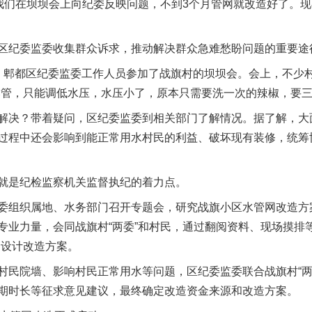
，我们在坝坝会上向纪委反映问题，不到3个月管网就改造好了。
纪委监委收集群众诉求，推动解决群众急难愁盼问题的重要途
郫都区纪委监委工作人员参加了战旗村的坝坝会。会上，不少村
爆管，只能调低水压，水压小了，原本只需要洗一次的辣椒，要三
谢谢有你温暖了四季
决？带着疑问，区纪委监委到相关部门了解情况。据了解，大
过程中还会影响到能正常用水村民的利益、破坏现有装修，统筹
是纪检监察机关监督执纪的着力点。
组织属地、水务部门召开专题会，研究战旗小区水管网改造方
专业力量，会同战旗村“两委”和村民，通过翻阅资料、现场摸排
，设计改造方案。
院墙、影响村民正常用水等问题，区纪委监委联合战旗村“两委
今年投资意愿榜揭晓
期时长等征求意见建议，最终确定改造资金来源和改造方案。