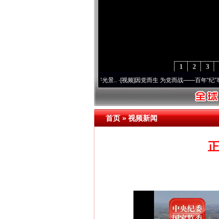
1
2
3
命 奋进复兴征程丨宝塔山下好光景..
·[视频]
因党而生 为党而战——百年“纪”事⑧加强纪律
首页
»
视频新闻
正