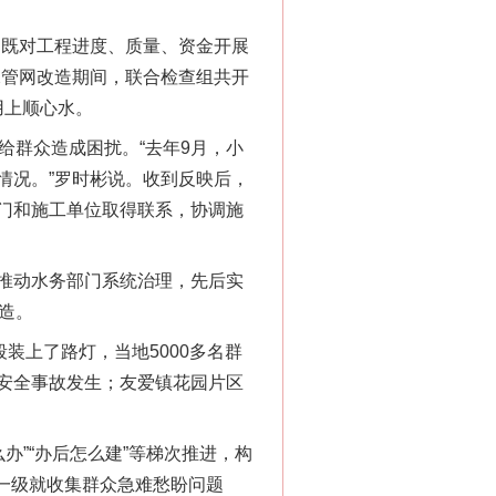
既对工程进度、质量、资金开展
水管网改造期间，联合检查组共开
用上顺心水。
群众造成困扰。“去年9月，小
情况。”罗时彬说。收到反映后，
门和施工单位取得联系，协调施
千亩耕地变“别墅”
推动水务部门系统治理，先后实
造。
上了路灯，当地5000多名群
安全事故发生；友爱镇花园片区
办”“办后怎么建”等梯次推进，构
镇一级就收集群众急难愁盼问题