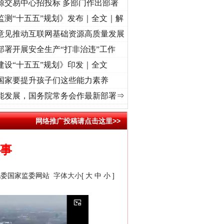
源交易中心招投标 多部门作出部署
监测“十五五”规划》发布｜全文｜解
意见推动互联网基础资源高质量发展
部署开展安全生产“打非治违”工作
建设“十五五”规划》印发｜全文
国家要提升孩子们这些能力素养
兴征程丨红船起航处 潮起..
·[视频]
一首歌的时间，读懂乐至的“诗与远方”
·[视频]
从《
能发展，国务院常务会作最新部署⇒
网络推广投稿请点击这里>>
心事
纪委国家监委网站
字体大小[
大
中
小
]