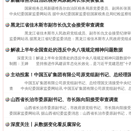
新疆维吾尔自治区税务局原副局长张英俊被查
今
在谋一域中谋全局
国家税务总局新疆维吾尔自治区税务局原党委委员、副局长张
中央纪委国家监委网站讯 据中央纪委国家监委驻国家税务总局纪检监察组
黑龙江省佳木斯市副市长仇文会接受审查调查
黑龙江省佳木斯市人民政府党组成员、副市长仇文会接受纪律
监委网站讯 据黑龙江省纪委监委消息：黑龙江省佳木斯市人民政府党组成
解读上半年全国查处的违反中央八项规定精神问题数据
深度关注丨解读上半年全国查处的违反中央八项规定精神问题数据中
制图：王婵 坚持推进作风建设常态化长效化，是习近平党建思想"十四个
主动投案！中国五矿集团有限公司原党组副书记、总经理
习近平的博鳌关键词
中国五矿集团有限公司原党组副书记、总经理国文清接受中央纪
魏明亮
查 中央纪委国家监委网站讯 中国五矿集团有限公司原党组副书记、总
山西省长治市委原副书记、市长陈向阳接受审查调查
山西省长治市委原副书记，市政府原党组书记、市长陈向阳接
委国家监委网站讯 据山西省纪委监委消息：山西省长治市委原副书记，市
深度关注丨从数据变化看反腐深化