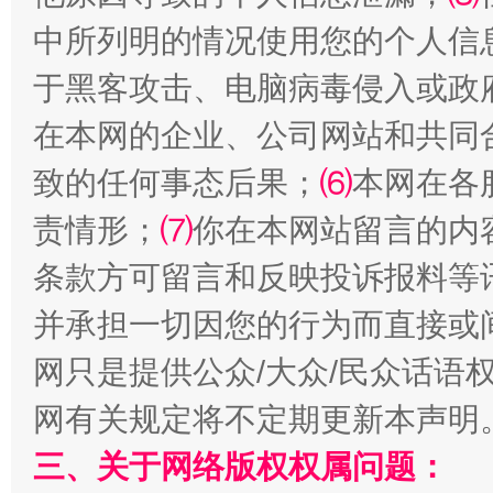
中所列明的情况使用您的个人信
于黑客攻击、电脑病毒侵入或政
招工难、用工荒背后
在本网的企业、公司网站和共同
致的任何事态后果；
⑹
本网在各
责情形；
⑺
你在本网站留言的内
条款方可留言和反映投诉报料等
并承担一切因您的行为而直接或
网只是提供公众/大众/民众话语
网上购药对药下症？
网有关规定将不定期更新本声明
三、关于网络版权权属问题：