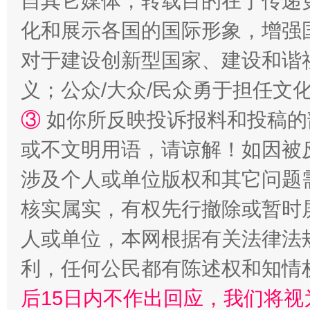
自其它媒体，转载目的在于传递
化和展示各国的国际形象，增强
对于建设创新型国家、建设和谐
义；公众/大众/民众勇于担任文
③
如你所反映投诉报料和投稿的
或不文明用语，请谅解！如因被
习近平的博鳌关键词
魏明亮
涉及个人或单位版权和其它问题
核实属实，有权先行撤除或暂时
人或单位，本网根据有关法律法
利，任何公民都有陈述权和知情
后15日内不作出回应，我们将视