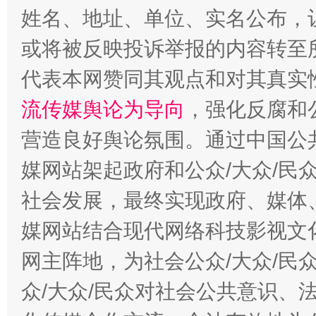
姓名、地址、单位、实名公布，让
生
或将被反映投诉举报的内容转至
“刷贴”乱象丛生
代表本网赞同其观点和对其真实
流传媒舆论为导向
，强化反腐和
营造良好舆论氛围。通过中国公共
媒网站架起政府和公众/大众/民
社会发展，最终实现政府、媒体、
揭批美国五大"原罪"
"炒
媒网站结合现代网络科技影视文
网主阵地，为社会公众/大众/民
众/大众/民众对社会公共意识、