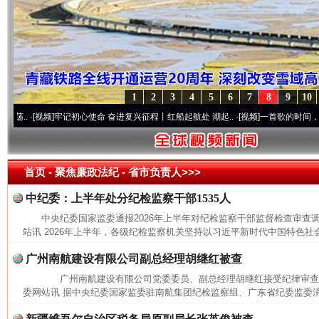
1
2
3
4
5
6
7
8
9
10
.
·[视频]
牢记初心使命 奋进复兴征程丨红船起航处 潮起..
·[视频]
一首歌的时间，读懂乐
这是一记警钟！
谢
首页
- 聚焦廉政法纪 -
省市负责人>>>
中纪委：上半年处分纪检监察干部1535人
中央纪委国家监委通报2026年上半年对纪检监察干部监督检查审
站讯 2026年上半年，各级纪检监察机关坚持以习近平新时代中国特色社会
广州南航建设有限公司副总经理胡继红被查
广州南航建设有限公司党委委员、副总经理胡继红接受纪律审
委网站讯 据中央纪委国家监委驻南航集团纪检监察组、广东省纪委监委消